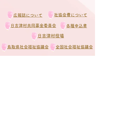
社協会費について
広報誌について
日吉津村共同募金委員会
各種申込書
日吉津村役場
鳥取県社会福祉協議会
全国社会福祉協議会
日吉津村社会福祉協議会とは
ささえあい 心のかよう 福祉のまちづくり
1.住民ひとりが安心して暮らせるように、お
たがいささえあい心のかよう福祉のまちづ
くりを目指す。
2.地域の人材や団体が連携しあい協力関係を